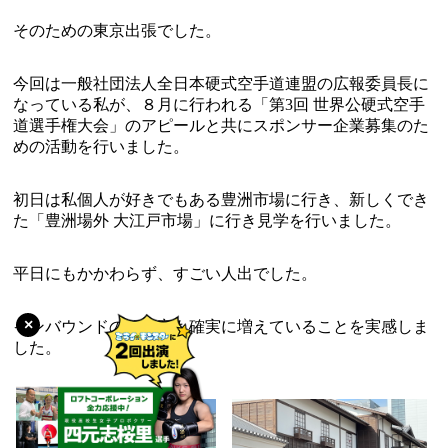
そのための東京出張でした。
今回は一般社団法人全日本硬式空手道連盟の広報委員長に
なっている私が、８月に行われる「第3回 世界公硬式空手
道選手権大会」のアピールと共にスポンサー企業募集のた
めの活動を行いました。
初日は私個人が好きでもある豊洲市場に行き、新しくでき
た「豊洲場外 大江戸市場」に行き見学を行いました。
平日にもかかわらず、すごい人出でした。
×
インバウンドの観光客も確実に増えていることを実感しま
した。