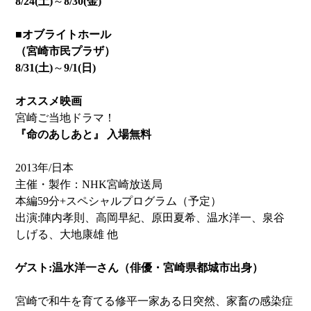
8/24(土)
～
8/30(金)
■オブライトホール
（宮崎市民プラザ）
8/31(土)
～
9/1(日)
オススメ映画
宮崎ご当地ドラマ！
『命のあしあと』 入場無料
2013年/日本
主催・製作：NHK宮崎放送局
本編59分+スペシャルプログラム（予定）
出演:陣内孝則、高岡早紀、原田夏希、温水洋一、泉谷
しげる、大地康雄 他
ゲスト:温水洋一さん（俳優・宮崎県都城市出身）
宮崎で和牛を育てる修平一家ある日突然、家畜の感染症