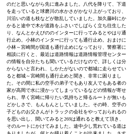
のだと思いながら先に進みました。八代を降りて、下道
を走っていると球磨川の水かさがかなり上がっており、
川沿いの道も枝などが散乱していました。加久藤峠にか
かると途中で木が道路をふさいでしばらく立ち往生した
り、なんとかえびののインターに行ってみるとやはり通
行止め。小林のインターに行っても通行止め。おまけに
小林～宮崎間が国道も通行止めになっており、警察署に
相談に行くと、最近は道路情報は道路情報管理センター
の情報を自分たちも聞いているだけなので、詳しくは分
からないと言われ、しかたがないので都城に走らせてい
ると都城～宮崎間も通行止めと聞き、非常に困りまし
た。その間に私の空手の弟子でもあり友人でもある者の
家が高岡で水に浸かってしまっているなどの情報が寄せ
られ、早く宮崎に帰りたい気持ちと帰るルートが無いも
どかしさで、もんもんとしていました。その時、空手の
子どものお父さんがトラックの会社をやっておられるの
を思い出し、聞いてみると269は通れると教えて頂き、
そのルートにかけてみました。途中少し荒れている道は
ありましたが、何とか帰り着くことが出来ました。さす