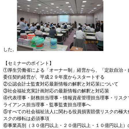
した。
【セミナーのポイント】
①厚生労働省による「オーナー制」経営から、「定款自治・
委任契約経営が、平成２９年度からスタートする
②公認会計士監査対応最新情報の解釈と対応策について
③社会福祉充実計画対応の最新情報の解釈と対応策
④代表理事・財務担当理事・情報資産管理担当理事・リスク
ライアンス担当理事・監事監査担当理事へ
⑤すべての社会福祉法人に関わる役員損害賠償リスクの極大
スクの移転は必須事項
⑥事業高別（３０億円以上・２０億円以上・１０億円以上）