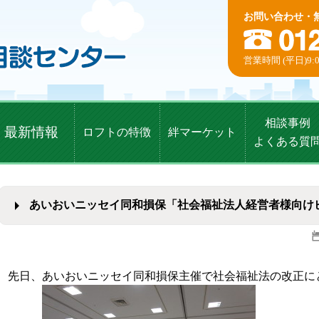
お問い合わせ・
営業時間 (平日)9:0
相談事例
最新情報
ロフトの特徴
絆マーケット
よくある質
あいおいニッセイ同和損保「社会福祉法人経営者様向け
先日、あいおいニッセイ同和損保主催で社会福祉法の改正に