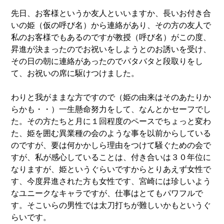
先日、お客様というか友人といいますか、長いお付き合
いの姫（仮の呼び名）から連絡があり、その方の友人で
私のお客様でもあるのですが教授（呼び名）がこの度、
昇進が決まったのでお祝いをしようとのお誘いを受け、
その日の朝に連絡があったのでバタバタと段取りをし
て、お祝いの席に駆けつけました。
わりと我がままな方ですので（姫の由来はそのあたりか
らかも・・）一生懸命努力をして、なんとかセーフでし
た。その方たちと月に１回程度のペースでちょっと変わ
た、姫を囲む異業種の会のような事を以前からしている
のですが、要は何かかしら理由をつけて騒ぐための会で
すが、私が感心していることは、付き合いは３０年位に
なりますが、姫というぐらいですからとりあえず女性で
す、今度昇進された方も女性です、宮崎には珍しいよう
なユニークなキャラですが、仕事はとてもパワフルで
す。そこいらの男性では太刀打ちが難しいかもというぐ
らいです。